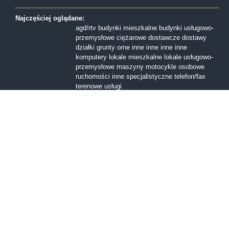
Najczęściej oglądane:
agd/rtv
budynki mieszkalne
budynki usługowo-
przemysłowe
ciężarowe
dostawcze
dostawy
działki
grunty orne
inne
inne
inne
inne
komputery
lokale mieszkalne
lokale usługowo-
przemysłowe
maszyny
motocykle
osobowe
ruchomości inne
specjalistyczne
telefon/fax
terenowe
usługi
Formy sprzedaży:
I licytacja
II licytacja
III licytacja
inne
konkurs
ofert
przetarg nieograniczony
Przetarg ofertowy
sprzedaż z wolnej reki
Województwa:
dolnośląskie
kujawsko-pomorskie
lubelskie
lubuskie
mazowieckie
małopolskie
opolskie
podkarpackie
podlaskie
pomorskie
śląskie
świętokrzyskie
warmińsko-mazurskie
wielkopolskie
zachodniopomorskie
łódzkie
Miasta:
Bolesławiec
Bytom
Gdańsk
Giżycko
Kartuzy
Kielce
Kraków
Kłodzko
Legnica
Lubin
Lublin
Lębork
Łódź
Malbork
Mława
Oświęcim
Poznań