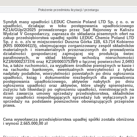
Położenie przedmiotu licytacji / przetargu
Syndyk masy upadłości LEDUC Chemie Poland LTD Sp. z o. o. w
upadłości, działając w toku postępowania upadłościowego
KZ1A/GUp/2/2025 prowadzonego przez Sąd Rejonowy w Kaliszu
Wydział V Gospodarczy, zaprasza do składania pisemnych ofert na
zakup przedsiębiorstwa upadłej spółki LEDUC Chemie Poland LTD
Sp. z o. o. z/s w miejscowości Duszna Górka 11B, 63-714 Kobierno
(KRS 0000044115), obejmującego zorganizowany zespół składników
materialnych i niematerialnych przeznaczonych do prowadzenia
działalności gospodarczej zajmującej się produkcją świec
parafinowych, w skład którego wchodzą nieruchomości
KZ1R/00023737/6 oraz KZ1R/00037539/9 o łącznej powierzchni 2,0493
ha, a także ruchomości, za wyjątkiem środków pieniężnych w kasie i
na rachunku bankowym, ewentualnych wierzytelności z tytułu
nadpłaty podatków, wierzytelności powstałych po dniu ogłoszenia
upadłości, ksiąg i dokumentów niezbędnych dla prowadzenia
postępowania upadłościowego, aktywów nabytych po dniu
ogłoszenia upadłości oraz aktywów, które uległy spieniężeniu,
zużyciu lub likwidacji po ogłoszeniu upadłości, nieistniejących na
dzień zawarcia umowy sprzedaży przedsiębiorstwa, składników
masy upadłości niepodlegających sprzedaży lub wyłączonych ze
sprzedaży na podstawie powszechnie obowiązujących przepisów
prawa.
Cena wywoławcza przedsiębiorstwa upadłej spółki została obniżona
i wynosi 2.665.000,00 zł