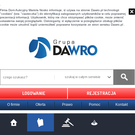
t
Firma Dom Aukcyjny Mariola Nosko informuje, iż używa na stronie Dawro.pl technologii
"cookies" (tzw. "ciasteczka") do identyfikacji zalogowanych użytkowników w celu poprawnej
prezentacji informacji. Użytkownik, który nie chce otrzymywać plików cookie, może zmienić
ustawienia swojej przeglądarki. Ostrzegamy, iż wyłączenie w przeglądarce obsługi plików
cookie może utrudnić bądź uniemożliwić poprawne korzystanie ze stron serwisu Dawro.pl .
szukaj w całym serwisie
LOGOWANIE
REJESTRACJA
O firmie
Oferta
Prawo
Pomoc
Kontakt