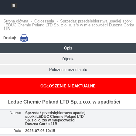
Strona główna
›
Ogloszenia
›
Sprzedaż przedsiębiorstwa upadłej spółki
LEDUC Chemie Poland LTD Sp. z o. o. z/s w miejscowości Duszna Górka
11B
Drukuj:
Opis
Zdjęcia
Położenie przedmiotu
OGŁOSZENIE NIEAKTUALNE
Leduc Chemie Poland LTD Sp. z o.o. w upadłości
Nazwa:
Sprzedaż przedsiębiorstwa upadłej
spółki LEDUC Chemie Poland LTD
Sp. z o. o. z/s w miejscowości
Duszna Górka 11B
Data:
2026-07-06 10:15