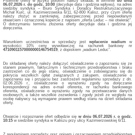
Pisemne oferty w języku polskim należy składać w terminie
do dnia
06.07.2026 r. do godz. 10:00
(decyduje data i godzina wpływu), na adres
siedziby syndyka – Biuro Syndyka i Doradcy Restrukturyzacyjnego
Michał Kurc, ul. Kazimierzowska 6/11, 62-800 Kalisz, przy czym ofertę
należy złożyć w zamkniętej, zabezpieczonej przed niepowołanym
otwarciem i oznaczonej kopercie z napisem „oferta Leduc – nie otwierać”.
O dotrzymaniu terminu złożenia oferty decyduje data i godzina jej
doręczenia.
Warunkiem uczestnictwa w sprzedaży jest
wpłacenie wadium
w
wysokości 10% ceny wywoławczej na rachunek bankowy nr
47109011570000000146754519
, z dopiskiem „wadium Leduc”.
Do składanej oferty należy dołączyć oświadczenie o zapoznaniu się ze
stanem prawnym, faktycznym i technicznym przedsiębiorstwa i braku
zastrzeżeń co do jego stanu, oświadczenie o zobowiązaniu się do
pokrycia wszelkich opłat związanych z zakupem, oświadczenie o
zapoznaniu się i przyjęciu bez zastrzeżeń regulaminu sprzedaży z dn.
02.06.2026 r., oświadczenie o wyrażeniu zgody na doręczanie
korespondencji na adres e-mail oferenta, nr rachunku bankowego
oferenta, oświadczenie o wyrażeniu zgody na przetwarzanie danych
osobowych, a także wszelkie zezwolenia i zgody jeżeli ze względu na
osobę nabywcy są wymagane prawem według stanu na dzień składania
oferty.
Otwarcie i rozpoznanie ofert odbędzie się
w dniu 06.07.2026 r. o godz.
10:15
w siedzibie syndyka w Kaliszu przy ulicy Kazimierzowskiej 6/11.
Z regulaminem sprzedaży oraz opisem i oszacowaniem przedsiębiorstwa