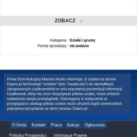
ZOBACZ
Kategoria:
Działki i grunty
Forma sprzedaży:
nie podano
Firma Dom Aukcyjny Mariola Nosko informuje, iż używa na stronie
Dawro.pl technologii "cookies" (tzw. "ciasteczka") do identyfikacji
zalogowanych użytkowników w celu poprawnej prezentacji informacji.
Użytkownik, który nie chce otrzymywać plików cookie, może zmienić
ustawienia swojej przeglądarki. Ostrzegamy iż wyłączenie w
przeglądarce obsługi plików cookie może utrudnić bądź uniemożliwić
poprawne korzystanie ze stron serwisu Dawro.pl .
O firmie
Kontakt
Praca
Aukcje
Ogłoszenia
Polityka Prywatności
Informacje Prawne