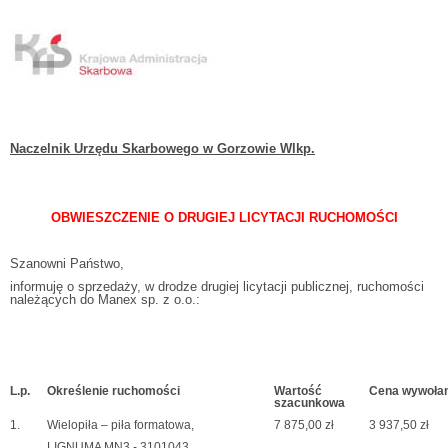
Naczelnik Urzędu Skarbowego w Gorzowie Wlkp.
OBWIESZCZENIE O DRUGIEJ LICYTACJI RUCHOMOŚCI
Szanowni Państwo,
informuję o sprzedaży, w drodze drugiej licytacji publicznej, ruchomości
należących do Manex sp. z o.o.:
L.p.
Określenie ruchomości
Wartość
Cena wywołan
szacunkowa
1.
Wielopiła – piła formatowa,
7 875,00 zł
3 937,50 zł
LIGNUMA MN3 - 3101043