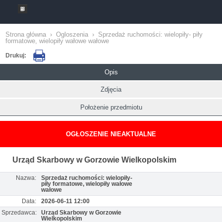
Strona główna
›
Ogloszenia
›
Sprzedaż ruchomości: wielopiły- piły
formatowe, wielopiły wałowe wałowe
Drukuj:
Opis
Zdjęcia
Położenie przedmiotu
OGŁOSZENIE NIEAKTUALNE
Urząd Skarbowy w Gorzowie Wielkopolskim
Nazwa:
Sprzedaż ruchomości: wielopiły-
piły formatowe, wielopiły wałowe
wałowe
Data:
2026-06-11 12:00
Sprzedawca:
Urząd Skarbowy w Gorzowie
Wielkopolskim