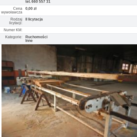
tel. 660 557 31
Cena
0,00 zł
wywoławcza
Rodzaj
II licytacja
licytacji:
Numer KM:
Kategorie:
Ruchomości
Inne