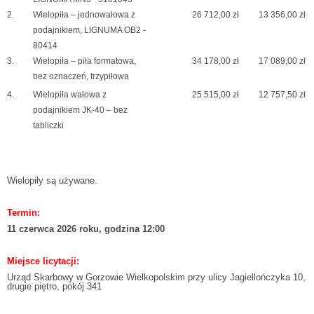
2.
Wielopiła – jednowałowa z
26 712,00 zł
13 356,00 zł
podajnikiem, LIGNUMA OB2 -
80414
3.
Wielopiła – piła formatowa,
34 178,00 zł
17 089,00 zł
bez oznaczeń, trzypiłowa
4.
Wielopiła wałowa z
25 515,00 zł
12 757,50 zł
podajnikiem JK-40 – bez
tabliczki
Wielopiły są używane.
Termin:
11 czerwca 2026 roku, godzina 12:00
Miejsce licytacji:
Urząd Skarbowy w Gorzowie Wielkopolskim przy ulicy Jagiellończyka 10,
drugie piętro, pokój 341