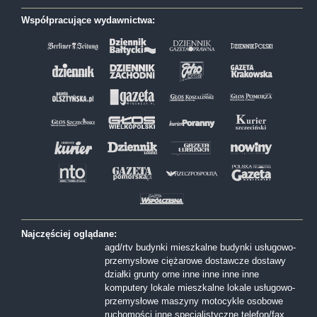
Współpracujące wydawnictwa:
Najczęściej oglądane:
agd/rtv
budynki mieszkalne
budynki usługowo-
przemysłowe
ciężarowe
dostawcze
dostawy
działki
grunty orne
inne
inne
inne
inne
komputery
lokale mieszkalne
lokale usługowo-
przemysłowe
maszyny
motocykle
osobowe
ruchomości inne
specjalistyczne
telefon/fax