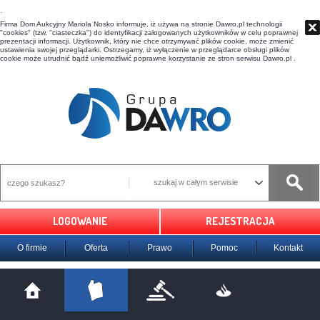
t
Firma Dom Aukcyjny Mariola Nosko informuje, iż używa na stronie Dawro.pl technologii
"cookies" (tzw. "ciasteczka") do identyfikacji zalogowanych użytkowników w celu poprawnej
prezentacji informacji. Użytkownik, który nie chce otrzymywać plików cookie, może zmienić
ustawienia swojej przeglądarki. Ostrzegamy, iż wyłączenie w przeglądarce obsługi plików
cookie może utrudnić bądź uniemożliwić poprawne korzystanie ze stron serwisu Dawro.pl .
szukaj w całym serwisie
LOGOWANIE
REJESTRACJA
O firmie
Oferta
Prawo
Pomoc
Kontakt