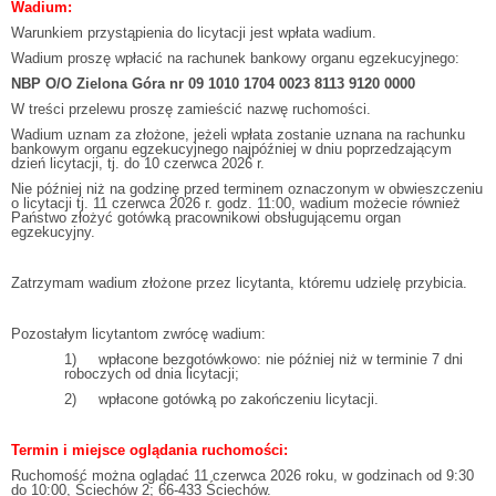
Wadium:
Warunkiem przystąpienia do licytacji jest wpłata wadium.
Wadium proszę wpłacić na rachunek bankowy organu egzekucyjnego:
NBP O/O Zielona Góra nr 09 1010 1704 0023 8113 9120 0000
W treści przelewu proszę zamieścić nazwę ruchomości.
Wadium uznam za złożone, jeżeli wpłata zostanie uznana na rachunku
bankowym organu egzekucyjnego najpóźniej w dniu poprzedzającym
dzień licytacji, tj. do 10 czerwca 2026 r.
Nie później niż na godzinę przed terminem oznaczonym w obwieszczeniu
o licytacji tj. 11 czerwca 2026 r. godz. 11:00, wadium możecie również
Państwo złożyć gotówką pracownikowi obsługującemu organ
egzekucyjny.
Zatrzymam wadium złożone przez licytanta, któremu udzielę przybicia.
Pozostałym licytantom zwrócę wadium:
1) wpłacone bezgotówkowo: nie później niż w terminie 7 dni
roboczych od dnia licytacji;
2) wpłacone gotówką po zakończeniu licytacji.
Termin i miejsce oglądania ruchomości:
Ruchomość można oglądać 11 czerwca 2026 roku, w godzinach od 9:30
do 10:00, Ściechów 2; 66-433 Ściechów.