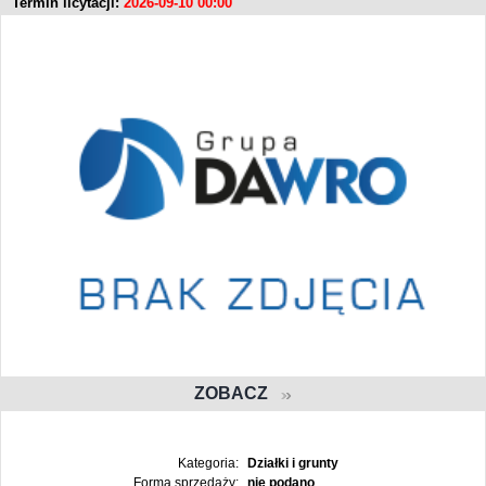
Termin licytacji:
2026-09-10 00:00
ZOBACZ
Kategoria:
Działki i grunty
Forma sprzedaży:
nie podano