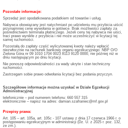
Pozostałe informacje:
Sprzedaż jest opodatkowana podatkiem od towarów i usług.
Nabywca obowiązany jest natychmiast po udzieleniu mu przybicia uiścić
przynajmniej cenę wywołania w gotówce. Brak możliwości zapłaty za
pośrednictwem terminala płatniczego. Jeżeli ceny tej nabywca nie uiści,
traci prawo wynikłe z przybicia i nie może uczestniczyć w licytacji tej
samej ruchomości.
Pozostałą do zapłaty część wylicytowanej kwoty należy wpłacić
niezwłocznie na rachunek bankowy organu egzekucyjnego: NBP O/O
Zielona Góra nr 09 1010 1704 0023 8113 9120 0000, nie później niż w
dniu następującym po dniu licytacji.
Nie ponoszę odpowiedzialności za wady ukryte i stan techniczny
ruchomości.
Zastrzegam sobie prawo odwołania licytacji bez podania przyczyn.
Szczegółowe informacje można uzyskać w Dziale Egzekucji
Administracyjnej
telefonicznie – pod numerem telefonu: 660 557 315
elektronicznie – napisz na adres: damian.szafraniec@mf.gov.pl
Przepisy prawa:
Art. 105 – art. 105a, art. 105c - 107 ustawy z dnia 17 czerwca 1966 r. o
postępowaniu egzekucyjnym w administracji (Dz. U. z 2025 r. poz. 132,
ze zm.).