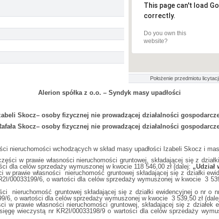
This page can't load G
correctly.
Do you own this
website?
Położenie przedmiotu licytacji
Alerion spółka z o.o. – Syndyk masy upadłości
zabeli Skocz– osoby fizycznej nie prowadzącej działalności gospodarcze
Rafała Skocz– osoby fizycznej nie prowadzącej działalności gospodarcze
ści nieruchomości wchodzących w skład masy upadłości Izabeli Skocz i mas
ęści w prawie własności nieruchomości gruntowej, składającej się z działk
ści dla celów sprzedaży wymuszonej w kwocie 118 546,00 zł (dalej:
„Udział 
ci w prawie własności nieruchomość gruntowej składającej się z działki ewi
R2I/00033199/6, o wartości dla celów sprzedaży wymuszonej w kwocie 3 539,
i nieruchomość gruntowej składającej się z działki ewidencyjnej o nr o 
9/6, o wartości dla celów sprzedaży wymuszonej w kwocie 3 539,50 zł (dale
ści w prawie własności nieruchomości gruntowej, składającej się z działek
sięgę wieczystą nr KR2I/00033198/9 o wartości dla celów sprzedaży wymus