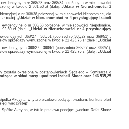
k ewidencyjnych nr 368/28 oraz 368/34,położonych w miejscowości
zonej w kwocie 2 931,50 zł (dalej:
„Udział w Nieruchomości 3
idencyjnej o nr 368/38,położonej w miejscowości Niepołomice, dla
zł (dalej:
„Udział w Nieruchomości nr 4 przysługujący Izabeli
i ewidencyjnej o nr 368/38,położonej w miejscowości Niepołomice,
 92,50 zł (dalej:
„Udział w Nieruchomości nr 4 przysługujący
ewidencyjnych 368/27 i 368/51 (poprzednio 368/27 oraz 368/51) ,
celów sprzedaży wymuszonej w kwocie 21 423,75 zł (dalej:
„Udział
 ewidencyjnych 368/27 i 368/51 (poprzednio 368/27 oraz 368/51),
celów sprzedaży wymuszonej w kwocie 21 423,75 zł (dalej:
„Udział
ży została określona w postanowieniach Sędziego – Komisarza o
chodzące w skład masy upadłości Izabeli Skocz oraz 146 535,25
półka Akcyjna, w tytule przelewu podając: „wadium, konkurs ofert
ęgi wieczystej)”
 Spółka Akcyjna, w tytule przelewu podając: „wadium Rafał Skocz