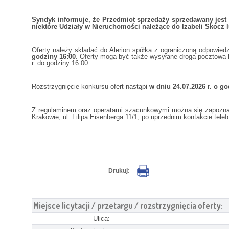
Syndyk informuje, że Przedmiot sprzedaży sprzedawany jest łą
niektóre Udziały w Nieruchomości należące do Izabeli Skocz 
Oferty należy składać do Alerion spółka z ograniczoną odpowied
godziny 16:00
. Oferty mogą być także wysyłane drogą pocztową lu
r. do godziny 16:00.
Rozstrzygnięcie konkursu ofert nastąpi
w dniu 24.07.2026 r. o go
Z regulaminem oraz operatami szacunkowymi można się zapoznać 
Krakowie, ul. Filipa Eisenberga 11/1, po uprzednim kontakcie tele
Drukuj:
Miejsce licytacji / przetargu / rozstrzygnięcia oferty:
Ulica: