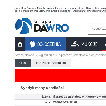
t
Firma Dom Aukcyjny Mariola Nosko informuje, iż używa na stronie Dawro.pl technologi
cookie, może zmienić ustawienia swojej przeglądarki. Ostrzegamy, iż wyłączenie w 
OGŁOSZENIA
AUKCJE
Strona główna
›
Ogloszenia
›
Sprzedaż udziałów w nieruchomoś
Opis
Położenie przedmiotu
Syndyk masy upadłości
Nazwa:
Sprzedaż udziałów w nieruchomoś
Data:
2026-07-24 12:20