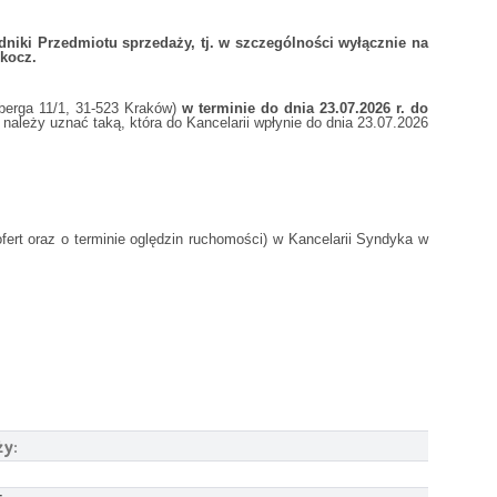
adniki Przedmiotu sprzedaży, tj. w szczególności wyłącznie na
Skocz.
nberga 11/1, 31-523 Kraków)
w terminie do dnia 23.07.2026 r. do
należy uznać taką, która do Kancelarii wpłynie do dnia 23.07.2026
rt oraz o terminie oględzin ruchomości) w Kancelarii Syndyka w
ży: