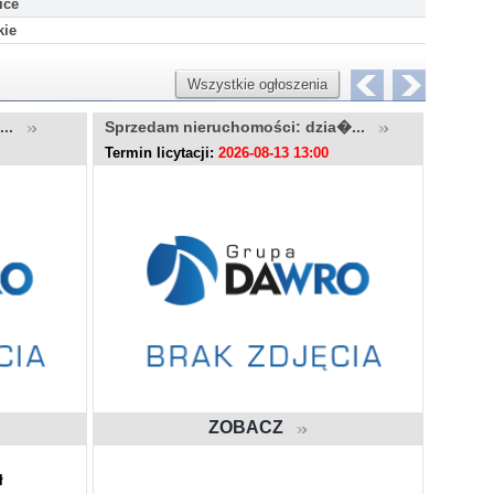
ice
kie
Wszystkie ogłoszenia
u...
Sprzedam nieruchomości: dzia�...
Sprzed
Termin licytacji:
2026-08-13 13:00
Termin l
ZOBACZ
ł