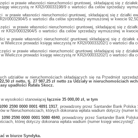
zęści w prawie własności nieruchomości gruntowej, składającej się z działe
sięgę wieczystą nr KR2I/00033198/9 o wartości dla celów sprzedaży wymus
ci w prawie własności nieruchomości gruntowej, składającej się z działki ew
R2I/00032904/5 o wartości dla celów sprzedaży wymuszonej w kwocie 92,50 
ęści w prawie własności nieruchomości gruntowej, składającej się z działk
 nr KR2I/00032904/5 o wartości dla celów sprzedaży wymuszonej w kwocie
ści w prawie własności nieruchomość gruntowej składającej się z działek 
 w Wieliczce prowadzi księgę wieczystą nr KR2I/00033202/1 o wartości dla 
zęści w prawie własności nieruchomość gruntowej składającej się z działek
 w Wieliczce prowadzi księgę wieczystą nr KR2I/00033202/1 o wartości dla 
ych udziałów w nieruchomościach składających się na Przedmiot sprzeda
22,50 zł netto, tj. 27 987,25 zł netto za Udziały w nieruchomościach w
asy upadłości Rafała Skocz.
m w wysokości stanowiącej
łącznie 35 000,00 zł, w tym
1090 2590 0000 0001 4891 1917
, prowadzony przez Santander Bank Polska S
łów w Nieruchomościach, których dokonana wpłata wadium dotyczy (numer ksi
 1090 2590 0000 0001 5080 4840
, prowadzony przez Santander Bank Polska
ściach, której dotyczy dokonana wpłata wadium (numer księgi wieczystej)”.
ać w biurze Syndyka.