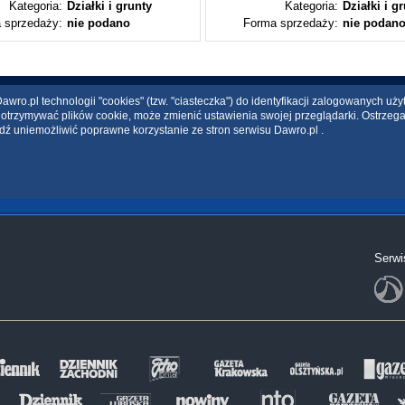
Kategoria:
Działki i grunty
Kategoria:
Działki i g
 sprzedaży:
nie podano
Forma sprzedaży:
nie podan
wro.pl technologii "cookies" (tzw. "ciasteczka") do identyfikacji zalogowanych uż
ce otrzymywać plików cookie, może zmienić ustawienia swojej przeglądarki. Ostrzeg
dź uniemożliwić poprawne korzystanie ze stron serwisu Dawro.pl .
Serwi