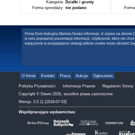
ty
Kategoria:
Działki i grunty
Forma sprzedaży:
nie podano
Forma
Firma Dom Aukcyjny Mariola Nosko informuje, iż używa na stronie Da
w celu poprawnej prezentacji informacji. Użytkownik, który nie ch
wyłączenie w przeglądarce obsługi plików cookie może utrudnić bą
O firmie
Kontakt
Praca
Aukcje
Ogłoszenia
Polityka Prywatności
Informacje Prawne
Regulamin Strony
Copyright © Dawro 2026, wszelkie prawa zastrzeżone
Wersja: 3.0.11 [2019-07-03]
Współpracujące wydawnictwa: