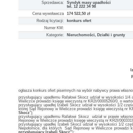
Sprzedawca:
Syndyk masy upadłości
tel. 12 222 34 98
Cena wywoławcza
174 522,50 zł
Rodzaj licytacji:
konkurs ofert
Numer KM:
Kategorie:
Nieruchomości, Działki i grunty
I
ogłasza konkurs ofert pisemnych na wybór nabywcy prawa własno
przysługujący upadłemu Rafałowi Skocz udział w wysokości 1/4 cz
Wieliczce prowadzi księgę wieczystą nr KR2I/00005260/0, o warto
przysługujący upadłej Izabeli Skocz udział w wysokości 1/2 częś
której Sąd Rejonowy w Wieliczce prowadzi księgę wieczystą nr K
Skocz
”);
przysługujący upadłemu Rafałowi Skocz udział w prawie własnośc
Rejonowy w Wieliczce prowadzi księgę wieczystą nr KR2I/0003319
przysługujący upadłej Izabeli Skocz udział w wysokości 1/2 czę
Niepołomice, dla których Sąd Rejonowy w Wieliczce prowadzi k
przysługujący Izabeli Skocz”
);