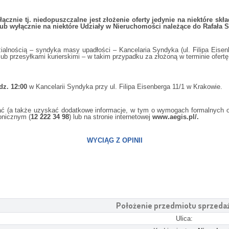
cznie tj. niedopuszczalne jest złożenie oferty jedynie na niektóre skł
lub wyłącznie na niektóre Udziały w Nieruchomości należące do Rafała 
zialnością – syndyka masy upadłości – Kancelaria Syndyka (ul. Filipa Eise
b przesyłkami kurierskimi – w takim przypadku za złożoną w terminie ofertę 
dz. 12:00
w Kancelarii Syndyka przy ul. Filipa Eisenberga 11/1 w Krakowie.
(a także uzyskać dodatkowe informacje, w tym o wymogach formalnych ofe
fonicznym (
12 222 34 98
) lub na stronie internetowej
www.aegis.pl/.
WYCIĄG Z OPINII
Położenie przedmiotu sprzeda
Ulica: