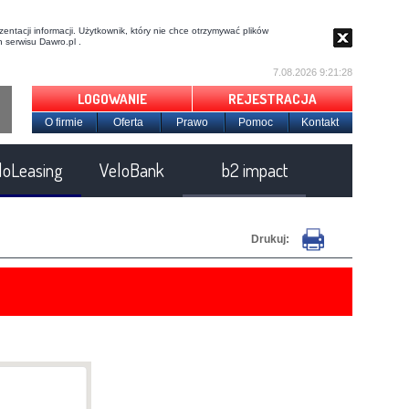
entacji informacji. Użytkownik, który nie chce otrzymywać plików
 serwisu Dawro.pl .
7.08.2026 9:21:29
LOGOWANIE
REJESTRACJA
O firmie
Oferta
Prawo
Pomoc
Kontakt
loLeasing
VeloBank
b2 impact
Drukuj: