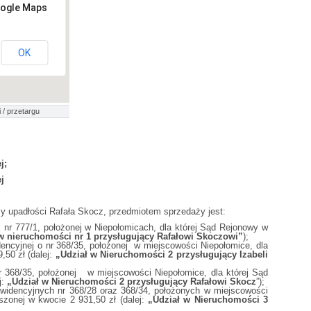
oogle Maps
OK
 / przetargu
j;
j
y upadłości Rafała Skocz, przedmiotem sprzedaży jest:
i nr 777/1, położonej w Niepołomicach, dla której Sąd Rejonowy w
w nieruchomości nr 1 przysługujący Rafałowi Skoczowi”
);
dencyjnej o nr 368/35, położonej w miejscowości Niepołomice, dla
50 zł (dalej:
„Udział w Nieruchomości 2 przysługujący Izabeli
nr 368/35, położonej w miejscowości Niepołomice, dla której Sąd
j:
„Udział w Nieruchomości 2 przysługujący Rafałowi Skocz
”);
 ewidencyjnych nr 368/28 oraz 368/34, położonych w miejscowości
zonej w kwocie 2 931,50 zł (dalej:
„Udział w Nieruchomości 3