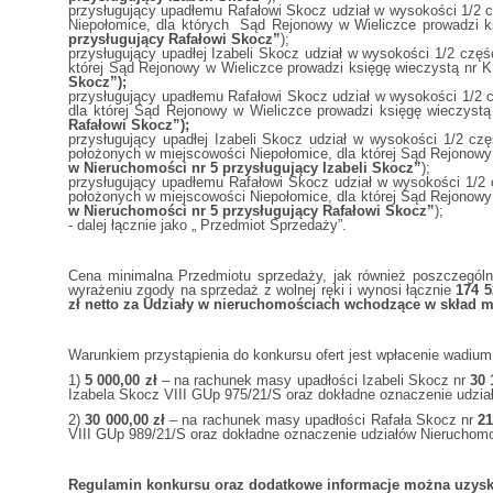
przysługujący upadłemu Rafałowi Skocz udział w wysokości 1/2 c
Niepołomice, dla których Sąd Rejonowy w Wieliczce prowadzi k
przysługujący Rafałowi Skocz”
);
przysługujący upadłej Izabeli Skocz udział w wysokości 1/2 częś
której Sąd Rejonowy w Wieliczce prowadzi księgę wieczystą nr K
Skocz”);
przysługujący upadłemu Rafałowi Skocz udział w wysokości 1/2 cz
dla której Sąd Rejonowy w Wieliczce prowadzi księgę wieczystą
Rafałowi Skocz”);
przysługujący upadłej Izabeli Skocz udział w wysokości 1/2 czę
położonych w miejscowości Niepołomice, dla której Sąd Rejonowy
w Nieruchomości nr 5 przysługujący Izabeli Skocz”
);
przysługujący upadłemu Rafałowi Skocz udział w wysokości 1/2 c
położonych w miejscowości Niepołomice, dla której Sąd Rejonowy
w Nieruchomości nr 5 przysługujący Rafałowi Skocz”
);
- dalej łącznie jako „ Przedmiot Sprzedaży”.
Cena minimalna Przedmiotu sprzedaży, jak również poszczególn
wyrażeniu zgody na sprzedaż z wolnej ręki i wynosi łącznie
174 5
zł netto za Udziały w nieruchomościach wchodzące w skład m
Warunkiem przystąpienia do konkursu ofert jest wpłacenie wadiu
1)
5 000,00 zł
– na rachunek masy upadłości Izabeli Skocz nr
30 
Izabela Skocz VIII GUp 975/21/S oraz dokładne oznaczenie udzia
2)
30 000,00 zł
– na rachunek masy upadłości Rafała Skocz nr
21
VIII GUp 989/21/S oraz dokładne oznaczenie udziałów Nieruchomo
Regulamin konkursu oraz dodatkowe informacje można uzysk