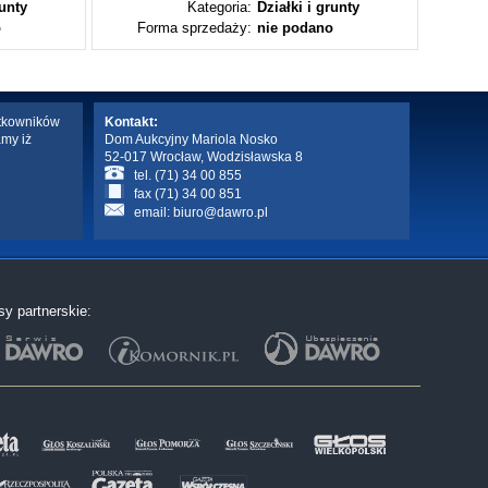
runty
Kategoria:
Działki i grunty
o
Forma sprzedaży:
nie podano
Fo
ytkowników
Kontakt:
amy iż
Dom Aukcyjny Mariola Nosko
52-017 Wrocław, Wodzisławska 8
tel. (71) 34 00 855
fax (71) 34 00 851
email:
biuro@dawro.pl
sy partnerskie: