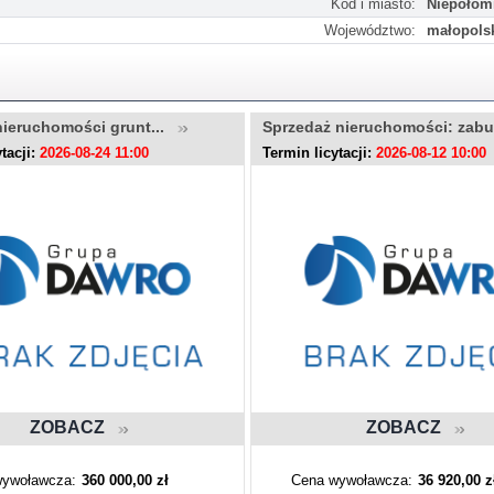
Kod i miasto:
Niepołom
Województwo:
małopols
nieruchomości grunt...
Sprzedaż nieruchomości: zab
tacji:
2026-08-24 11:00
Termin licytacji:
2026-08-12 10:00
ZOBACZ
ZOBACZ
ywoławcza:
360 000,00 zł
Cena wywoławcza:
36 920,00 z