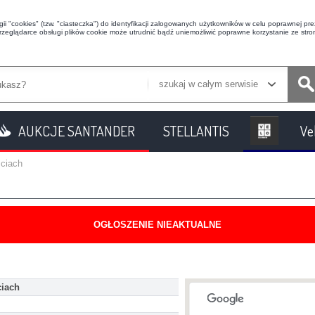
i "cookies" (tzw. "ciasteczka") do identyfikacji zalogowanych użytkowników w celu poprawnej prez
przeglądarce obsługi plików cookie może utrudnić bądź uniemożliwić poprawne korzystanie ze stron
szukaj w całym serwisie
AUKCJE SANTANDER
STELLANTIS
Ve
ciach
OGŁOSZENIE NIEAKTUALNE
ciach