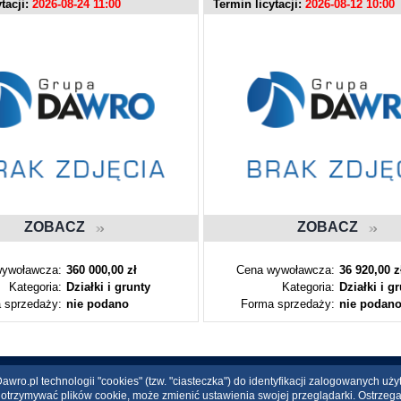
tacji:
2026-08-24 11:00
Termin licytacji:
2026-08-12 10:00
ZOBACZ
ZOBACZ
ywoławcza:
360 000,00 zł
Cena wywoławcza:
36 920,00 z
Kategoria:
Działki i grunty
Kategoria:
Działki i g
 sprzedaży:
nie podano
Forma sprzedaży:
nie podan
wro.pl technologii "cookies" (tzw. "ciasteczka") do identyfikacji zalogowanych uż
ce otrzymywać plików cookie, może zmienić ustawienia swojej przeglądarki. Ostrzeg