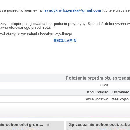
ą za pośrednictwem e-mail
syndyk.wilczynska@gmail.com
lub telefoniczn
każdym etapie postępowania bez podania przyczyny. Sprzedaż dokonywana w
rawne oferowanego przedmiotu.
nowi oferty w rozumieniu kodeksu cywilnego.
REGULAMIN
Położenie przedmiotu sprzeda
Ulica:
Kod i miasto:
Borówiec
Województwo:
wielkopol
nieruchomości grunt...
Sprzedaż nieruchomości: zab