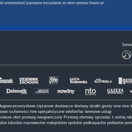
dź uniemożliwić poprawne korzystanie ze stron serwisu Dawro.pl .
Serwi
sługowo-przemysłowe
ciężarowe
dostawcze
dostawy
działki
grunty orne
inne
i
bowe
ruchomości inne
specjalistyczne
telefon/fax
terenowe
usługi
onkurs ofert
przetarg nieograniczony
Przetarg ofertowy
sprzedaż z wolnej rek
lskie
lubuskie
mazowieckie
małopolskie
opolskie
podkarpackie
podlaskie
pom