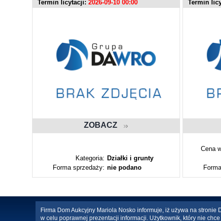
Termin licytacji:
2026-09-10 00:00
Termin licy
ZOBACZ
Cena w
ty
Kategoria:
Działki i grunty
Forma sprzedaży:
nie podano
Forma
Firma Dom Aukcyjny Mariola Nosko informuje, iż używa na stronie Da
w celu poprawnej prezentacji informacji. Użytkownik, który nie ch