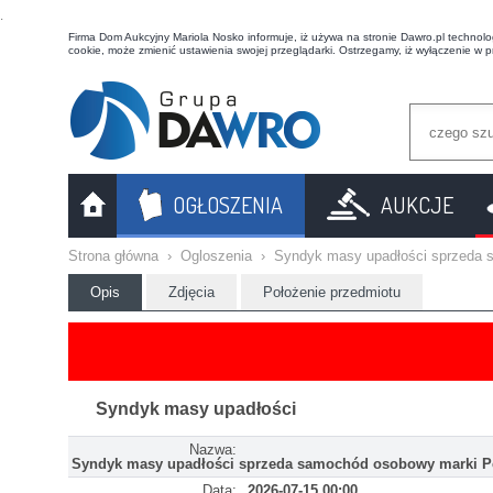
t
Firma Dom Aukcyjny Mariola Nosko informuje, iż używa na stronie Dawro.pl technologi
cookie, może zmienić ustawienia swojej przeglądarki. Ostrzegamy, iż wyłączenie w 
OGŁOSZENIA
AUKCJE
Strona główna
›
Ogloszenia
›
Syndyk masy upadłości sprzeda 
Opis
Zdjęcia
Położenie przedmiotu
Syndyk masy upadłości
Nazwa:
Syndyk masy upadłości sprzeda samochód osobowy marki Pe
Data:
2026-07-15 00:00