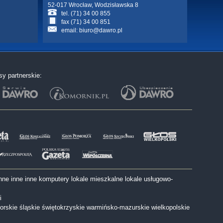
52-017 Wrocław, Wodzisławska 8
tel. (71) 34 00 855
fax (71) 34 00 851
email:
biuro@dawro.pl
sy partnerskie:
nne
inne
inne
komputery
lokale mieszkalne
lokale usługowo-
i
orskie
śląskie
świętokrzyskie
warmińsko-mazurskie
wielkopolskie