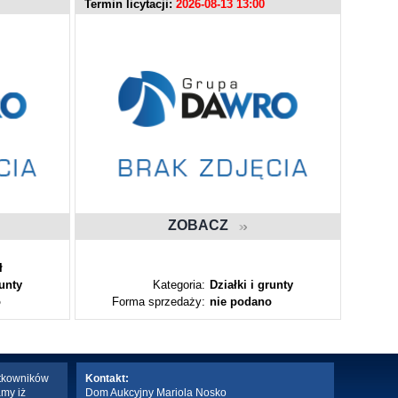
Termin licytacji:
2026-08-13 13:00
Termin l
ZOBACZ
ł
runty
Kategoria:
Działki i grunty
o
Forma sprzedaży:
nie podano
Fo
ytkowników
Kontakt:
amy iż
Dom Aukcyjny Mariola Nosko