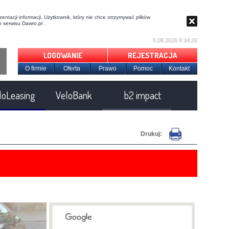
entacji informacji. Użytkownik, który nie chce otrzymywać plików
 serwisu Dawro.pl .
8.08.2026 9:34:27
LOGOWANIE
REJESTRACJA
O firmie
Oferta
Prawo
Pomoc
Kontakt
loLeasing
VeloBank
b2 impact
Drukuj: