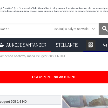
i "cookies" (tzw. "ciasteczka") do identyfikacji zalogowanych użytkowników w celu poprawnej prez
przeglądarce obsługi plików cookie może utrudnić bądź uniemożliwić poprawne korzystanie ze stron
szukaj w całym serwisie
AUKCJE SANTANDER
STELLANTIS
Ve
samochód osobowy marki Peugeot 308 1.6 HDI
OGŁOSZENIE NIEAKTUALNE
ugeot 308 1.6 HDI