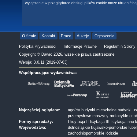
wyłączenie w przeglądarce obsługi plików cookie może utrudnić bą
O firmie
Kontakt
Praca
Aukcje
Ogłoszenia
Polityka Prywatności
Informacje Prawne
Regulamin Strony
Copyright © Dawro 2026, wszelkie prawa zastrzeżone
Wersja: 3.0.11 [2019-07-03]
Współpracujące wydawnictwa:
Najczęściej oglądane:
agd/rtv
budynki mieszkalne
budynki u
przemysłowe
maszyny
motocykle
oso
Formy sprzedaży:
I licytacja
II licytacja
III licytacja
inne
k
Województwa:
dolnośląskie
kujawsko-pomorskie
lube
zachodniopomorskie
łódzkie