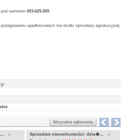
ie pod numerem
693-629-269
.
 postępowaniu upadłościowym ma skutki sprzedaży egzekucyjnej.
ży:
skie
Wszystkie ogłoszenia
u...
Sprzedam nieruchomości: dzia�...
Sprzed