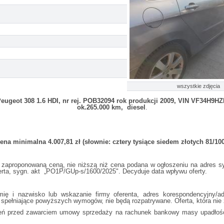
wszystkie zdjęcia
geot 308 1.6 HDI, nr rej. POB32094 rok produkcji 2009, VIN VF34H9HZ
ok.265.000 km, diesel
.
ena minimalna 4.007,81 zł (słownie: cztery tysiące siedem złotych 81/100
zaproponowaną ceną, nie niższą niż cena podana w ogłoszeniu na adres sy
ferta, sygn. akt „PO1P/GUp-s/1600/2025". Decyduje data wpływu oferty.
mię i nazwisko lub wskazanie firmy oferenta, adres korespondencyjny/ad
ie spełniające powyższych wymogów, nie będą rozpatrywane. Oferta, która nie 
dzień przed zawarciem umowy sprzedaży na rachunek bankowy masy upadłoś