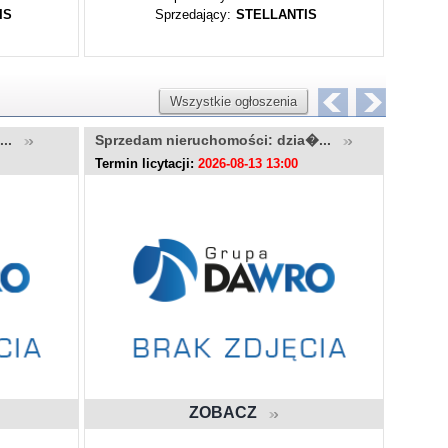
IS
Sprzedający:
STELLANTIS
Wszystkie ogłoszenia
u...
Sprzedam nieruchomości: dzia�...
Sprzed
Termin licytacji:
2026-08-13 13:00
Termin l
ZOBACZ