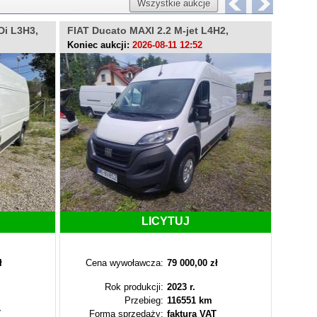
Wszystkie aukcje
Di L3H3,
FIAT Ducato MAXI 2.2 M-jet L4H2,
PEUGEO
WE8V852
PZ40
Koniec aukcji:
2026-08-11 12:52
Koniec 
LICYTUJ
ł
Cena wywoławcza:
79 000,00 zł
Cen
Rok produkcji:
2023 r.
Przebieg:
116551 km
T
Forma sprzedaży:
faktura VAT
Fo