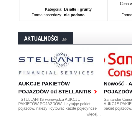
Cena w
ty
Kategoria:
Działki i grunty
Forma sprzedaży:
nie podano
Forma
AKTUALNOŚCI
AUKCJE PAKIETÓW
Nowość -
POJAZDÓW od STELLANTIS
POJAZDÓW
STELLANTIS wprowadza AUKCJE
Santander Cons
PAKIETÓW POJAZDÓW. Licytując pakiet
AUKCJE PAKIE
pojazdów, należy licytować każde pojedyncze
pakiet pojazdów
auto z pakietu.
pojedyncze auto 
więcej...