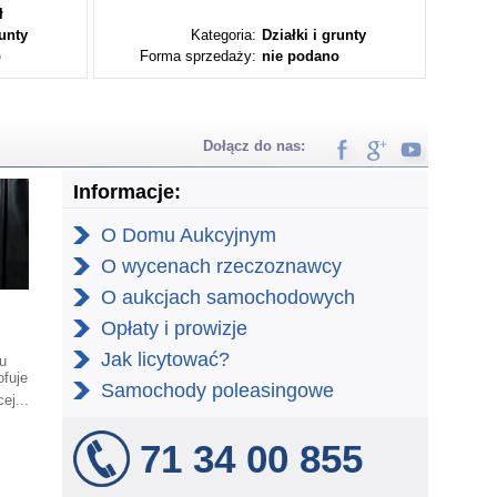
ł
runty
Kategoria:
Działki i grunty
o
Forma sprzedaży:
nie podano
Fo
Dołącz do nas:
Informacje:
O Domu Aukcyjnym
O wycenach rzeczoznawcy
O aukcjach samochodowych
Opłaty i prowizje
Jak licytować?
u
ofuje
Samochody poleasingowe
ego
ej...
71 34 00 855