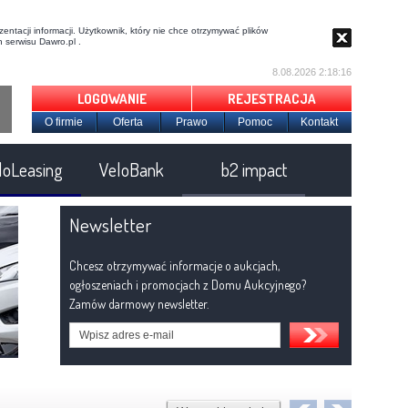
entacji informacji. Użytkownik, który nie chce otrzymywać plików
 serwisu Dawro.pl .
8.08.2026 2:18:17
LOGOWANIE
REJESTRACJA
O firmie
Oferta
Prawo
Pomoc
Kontakt
loLeasing
VeloBank
b2 impact
Newsletter
Chcesz otrzymywać informacje o aukcjach,
ogłoszeniach i promocjach z Domu Aukcyjnego?
Zamów darmowy newsletter.