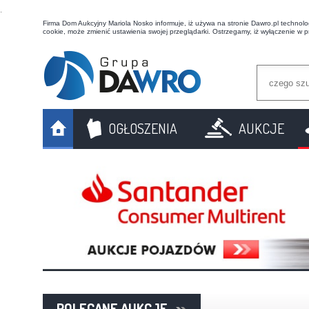
t
Firma Dom Aukcyjny Mariola Nosko informuje, iż używa na stronie Dawro.pl technologi
cookie, może zmienić ustawienia swojej przeglądarki. Ostrzegamy, iż wyłączenie w 
OGŁOSZENIA
AUKCJE
POLECANE AUKCJE