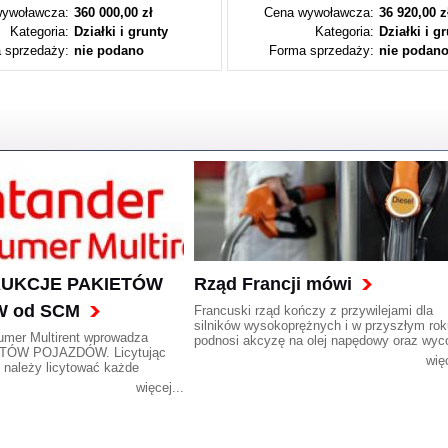
ywoławcza:
360 000,00 zł
Cena wywoławcza:
36 920,00 z
Kategoria:
Działki i grunty
Kategoria:
Działki i g
 sprzedaży:
nie podano
Forma sprzedaży:
nie podan
 AUKCJE PAKIETÓW
Rząd Francji mówi
 od SCM
Francuski rząd kończy z przywilejami dla
silników wysokoprężnych i w przyszłym rok
umer Multirent wprowadza
podnosi akcyzę na olej napędowy oraz wyc
TÓW POJAZDÓW. Licytując
bonusy preferujące zakup samochodów z t
więc
, należy licytować każde
typu silnikami. Citroen, Peugeot i Renault
z pakietu.
protestują.
więcej...