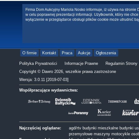
Firma Dom Aukcyjny Mariola Nosko informuje, iż używa na stronie Da
w celu poprawnej prezentacji informacji. Użytkownik, który nie ch
wyłączenie w przeglądarce obsługi plików cookie może utrudnić bą
O firmie
Kontakt
Praca
Aukcje
Ogłoszenia
Polityka Prywatności
Informacje Prawne
Regulamin Strony
Copyright © Dawro 2026, wszelkie prawa zastrzeżone
Wersja: 3.0.11 [2019-07-03]
Współpracujące wydawnictwa:
Najczęściej oglądane:
agd/rtv
budynki mieszkalne
budynki u
przemysłowe
maszyny
motocykle
oso