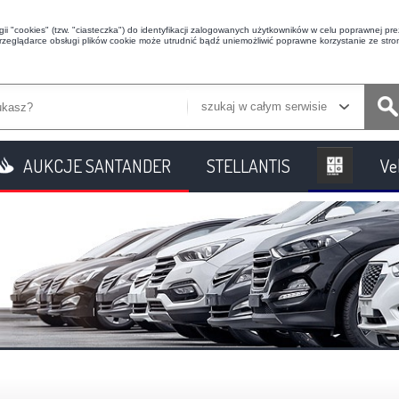
i "cookies" (tzw. "ciasteczka") do identyfikacji zalogowanych użytkowników w celu poprawnej prez
przeglądarce obsługi plików cookie może utrudnić bądź uniemożliwić poprawne korzystanie ze stron
szukaj w całym serwisie
AUKCJE SANTANDER
STELLANTIS
Ve