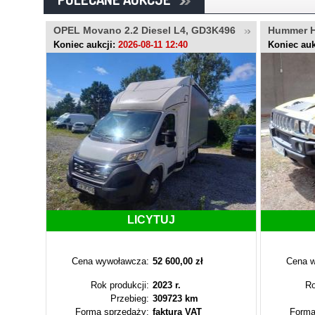
 SK282YN
OPEL Movano 2.2 Diesel L4, GD3K496
Hummer 
Koniec aukcji:
2026-08-11 12:40
Koniec auk
LICYTUJ
Cena wywoławcza:
52 600,00 zł
Cena w
Rok produkcji:
2023 r.
Ro
Przebieg:
309723 km
Forma sprzedaży:
faktura VAT
Forma