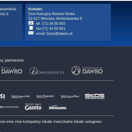
ytkowników
Kontakt:
amy iż
Dom Aukcyjny Mariola Nosko
52-017 Wrocław, Wodzisławska 8
tel. (71) 34 00 855
fax (71) 34 00 851
email:
biuro@dawro.pl
sy partnerskie:
nne
inne
inne
komputery
lokale mieszkalne
lokale usługowo-