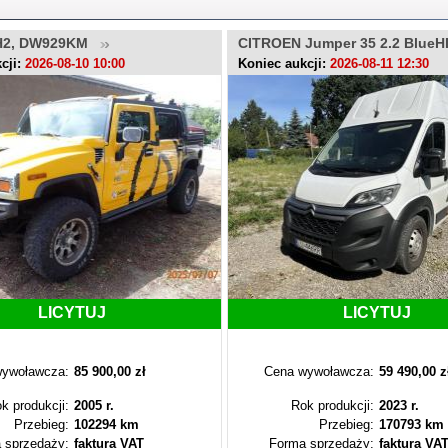
H2, DW929KM
CITROEN Jumper 35 2.2 BlueH
LU446RR
cji:
2026-08-10 10:00
Koniec aukcji:
2026-08-11 12:30
LICYTUJ
LICYTUJ
ywoławcza:
85 900,00 zł
Cena wywoławcza:
59 490,00 z
k produkcji:
2005 r.
Rok produkcji:
2023 r.
Przebieg:
102294 km
Przebieg:
170793 km
 sprzedaży:
faktura VAT
Forma sprzedaży:
faktura VA