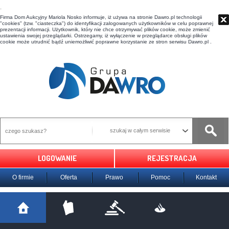
t
Firma Dom Aukcyjny Mariola Nosko informuje, iż używa na stronie Dawro.pl technologii
"cookies" (tzw. "ciasteczka") do identyfikacji zalogowanych użytkowników w celu poprawnej
prezentacji informacji. Użytkownik, który nie chce otrzymywać plików cookie, może zmienić
ustawienia swojej przeglądarki. Ostrzegamy, iż wyłączenie w przeglądarce obsługi plików
cookie może utrudnić bądź uniemożliwić poprawne korzystanie ze stron serwisu Dawro.pl .
szukaj w całym serwisie
LOGOWANIE
REJESTRACJA
O firmie
Oferta
Prawo
Pomoc
Kontakt