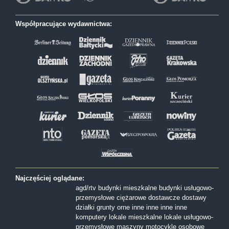
Współpracujące wydawnictwa:
Najczęściej oglądane:
agd/rtv
budynki mieszkalne
budynki usługowo-
przemysłowe
ciężarowe
dostawcze
dostawy
działki
grunty orne
inne
inne
inne
inne
komputery
lokale mieszkalne
lokale usługowo-
przemysłowe
maszyny
motocykle
osobowe