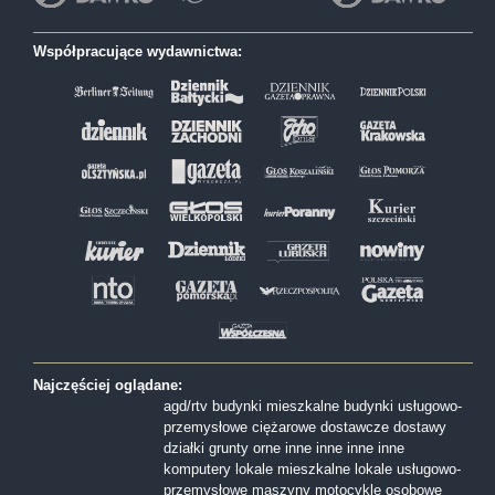
Współpracujące wydawnictwa:
Najczęściej oglądane:
agd/rtv
budynki mieszkalne
budynki usługowo-
przemysłowe
ciężarowe
dostawcze
dostawy
działki
grunty orne
inne
inne
inne
inne
komputery
lokale mieszkalne
lokale usługowo-
przemysłowe
maszyny
motocykle
osobowe