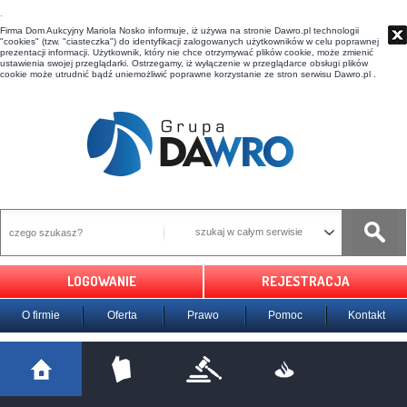
t
Firma Dom Aukcyjny Mariola Nosko informuje, iż używa na stronie Dawro.pl technologii
"cookies" (tzw. "ciasteczka") do identyfikacji zalogowanych użytkowników w celu poprawnej
prezentacji informacji. Użytkownik, który nie chce otrzymywać plików cookie, może zmienić
ustawienia swojej przeglądarki. Ostrzegamy, iż wyłączenie w przeglądarce obsługi plików
cookie może utrudnić bądź uniemożliwić poprawne korzystanie ze stron serwisu Dawro.pl .
szukaj w całym serwisie
LOGOWANIE
REJESTRACJA
O firmie
Oferta
Prawo
Pomoc
Kontakt