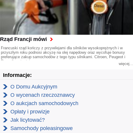
Rząd Francji mówi
Francuski rząd kończy z przywilejami dla silników wysokoprężnych i w
przyszłym roku podnosi akcyzę na olej napędowy oraz wycofuje bonusy
preferujące zakup samochodów z tego typu silnikami. Citroen, Peugeot i
Renault protestują.
więcej...
Informacje:
O Domu Aukcyjnym
O wycenach rzeczoznawcy
O aukcjach samochodowych
Opłaty i prowizje
Jak licytować?
Samochody poleasingowe