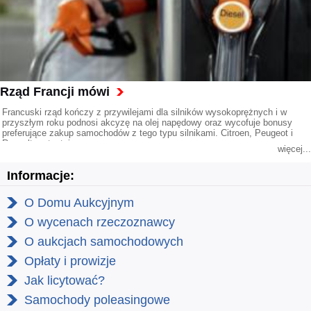
Rząd Francji mówi
Francuski rząd kończy z przywilejami dla silników wysokoprężnych i w
przyszłym roku podnosi akcyzę na olej napędowy oraz wycofuje bonusy
preferujące zakup samochodów z tego typu silnikami. Citroen, Peugeot i
Renault protestują.
więcej...
Informacje:
O Domu Aukcyjnym
O wycenach rzeczoznawcy
O aukcjach samochodowych
Opłaty i prowizje
Jak licytować?
Samochody poleasingowe