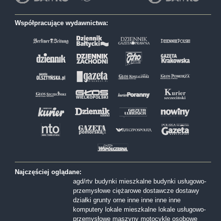
Współpracujące wydawnictwa:
Najczęściej oglądane:
agd/rtv
budynki mieszkalne
budynki usługowo-
przemysłowe
ciężarowe
dostawcze
dostawy
działki
grunty orne
inne
inne
inne
inne
komputery
lokale mieszkalne
lokale usługowo-
przemysłowe
maszyny
motocykle
osobowe