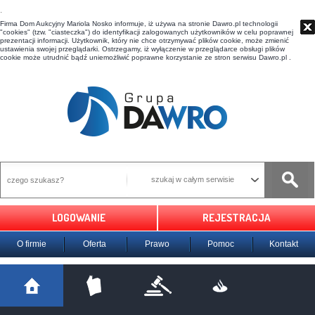
t
Firma Dom Aukcyjny Mariola Nosko informuje, iż używa na stronie Dawro.pl technologii
"cookies" (tzw. "ciasteczka") do identyfikacji zalogowanych użytkowników w celu poprawnej
prezentacji informacji. Użytkownik, który nie chce otrzymywać plików cookie, może zmienić
ustawienia swojej przeglądarki. Ostrzegamy, iż wyłączenie w przeglądarce obsługi plików
cookie może utrudnić bądź uniemożliwić poprawne korzystanie ze stron serwisu Dawro.pl .
szukaj w całym serwisie
LOGOWANIE
REJESTRACJA
O firmie
Oferta
Prawo
Pomoc
Kontakt