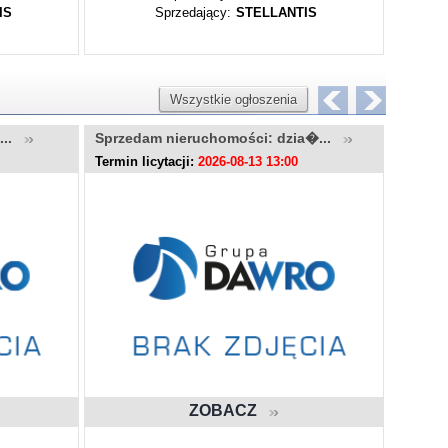
IS
Sprzedający:
STELLANTIS
Wszystkie ogłoszenia
u...
Sprzedam nieruchomości: dzia�...
Sprzed
Termin licytacji:
2026-08-13 13:00
Termin l
ZOBACZ