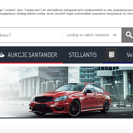
i "cookies" (tzw. "ciasteczka") do identyfikacji zalogowanych użytkowników w celu poprawnej prez
przeglądarce obsługi plików cookie może utrudnić bądź uniemożliwić poprawne korzystanie ze stron
szukaj w całym serwisie
AUKCJE SANTANDER
STELLANTIS
Ve