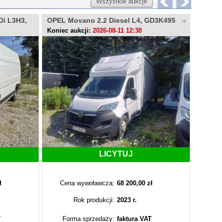
Wszystkie aukcje
Di L3H3,
OPEL Movano 2.2 Diesel L4, GD3K495
FIAT D
WE9A
Koniec aukcji:
2026-08-11 12:38
Koniec 
LICYTUJ
ł
Cena wywoławcza:
68 200,00 zł
Cen
Rok produkcji:
2023 r.
T
Forma sprzedaży:
faktura VAT
Fo