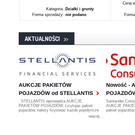
Cena w
ty
Kategoria:
Działki i grunty
Forma sprzedaży:
nie podano
Forma
AKTUALNOŚCI
AUKCJE PAKIETÓW
Nowość -
POJAZDÓW od STELLANTIS
POJAZDÓW
STELLANTIS wprowadza AUKCJE
Santander Cons
PAKIETÓW POJAZDÓW. Licytując pakiet
AUKCJE PAKIE
pojazdów, należy licytować każde pojedyncze
pakiet pojazdów
auto z pakietu.
pojedyncze auto 
więcej...