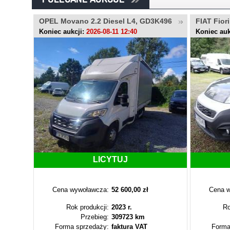
35YS
OPEL Movano 2.2 Diesel L4, GD3K496
FIAT Fior
Koniec aukcji:
2026-08-11 12:40
Koniec auk
LICYTUJ
Cena wywoławcza:
52 600,00 zł
Cena w
Rok produkcji:
2023 r.
Ro
Przebieg:
309723 km
Forma sprzedaży:
faktura VAT
Forma