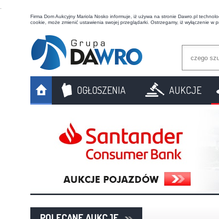
t
Firma Dom Aukcyjny Mariola Nosko informuje, iż używa na stronie Dawro.pl technologi
cookie, może zmienić ustawienia swojej przeglądarki. Ostrzegamy, iż wyłączenie w 
OGŁOSZENIA
AUKCJE
POLECANE AUKCJE