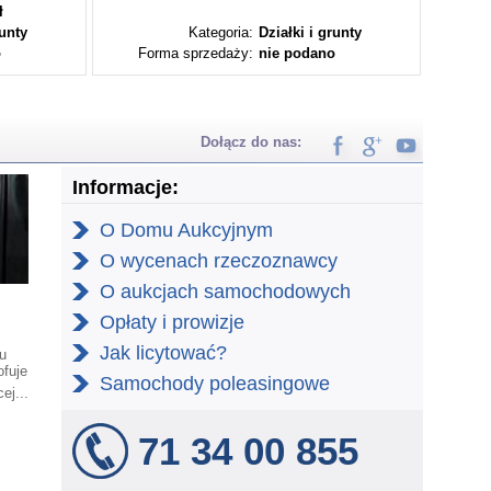
ł
runty
Kategoria:
Działki i grunty
o
Forma sprzedaży:
nie podano
Fo
Dołącz do nas:
Informacje:
O Domu Aukcyjnym
O wycenach rzeczoznawcy
O aukcjach samochodowych
Opłaty i prowizje
Jak licytować?
u
ofuje
Samochody poleasingowe
ego
ej...
71 34 00 855