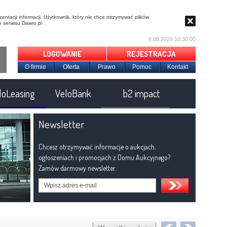
entacji informacji. Użytkownik, który nie chce otrzymywać plików
 serwisu Dawro.pl .
6.08.2026 10:30:01
LOGOWANIE
REJESTRACJA
O firmie
Oferta
Prawo
Pomoc
Kontakt
loLeasing
VeloBank
b2 impact
Newsletter
Chcesz otrzymywać informacje o aukcjach,
ogłoszeniach i promocjach z Domu Aukcyjnego?
Zamów darmowy newsletter.