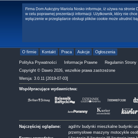
Firma Dom Aukcyjny Mariola Nosko informuje, iż używa na stronie Da
w celu poprawnej prezentacji informacji. Użytkownik, który nie ch
wyłączenie w przeglądarce obsługi plików cookie może utrudnić bą
O firmie
Kontakt
Praca
Aukcje
Ogłoszenia
Polityka Prywatności
Informacje Prawne
Regulamin Strony
Copyright © Dawro 2026, wszelkie prawa zastrzeżone
Wersja: 3.0.11 [2019-07-03]
Współpracujące wydawnictwa:
Najczęściej oglądane:
agd/rtv
budynki mieszkalne
budynki u
przemysłowe
maszyny
motocykle
oso