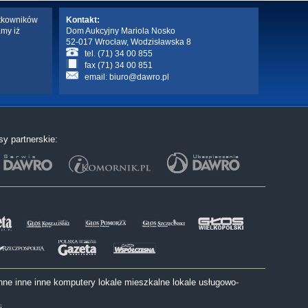
ytkowników
Kontakt:
amy iż
Dom Aukcyjny Mariola Nosko
52-017 Wrocław, Wodzisławska 8
tel. (71) 34 00 855
fax (71) 34 00 851
email:
biuro@dawro.pl
sy partnerskie:
nne
inne
inne
komputery
lokale mieszkalne
lokale usługowo-