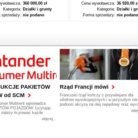
ywoławcza:
360 000,00 zł
Cena wywoławcza:
36 920,00 z
Kategoria:
Działki i grunty
Kategoria:
Działki i g
 sprzedaży:
nie podano
Forma sprzedaży:
nie podan
 AUKCJE PAKIETÓW
Rząd Francji mówi
 od SCM
Francuski rząd kończy z przywilejami dla
silników wysokoprężnych i w przyszłym rok
umer Multirent wprowadza
podnosi akcyzę na olej napędowy oraz wyc
TÓW POJAZDÓW. Licytując
bonusy preferujące zakup samochodów z t
więc
, należy licytować każde
typu silnikami. Citroen, Peugeot i Renault
z pakietu.
protestują.
więcej...