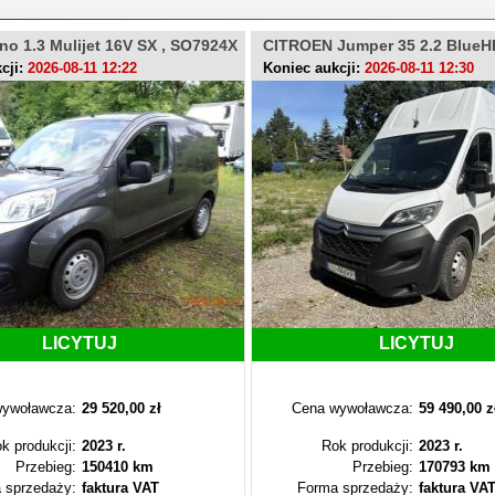
ino 1.3 Mulijet 16V SX , SO7924X
CITROEN Jumper 35 2.2 BlueH
LU446RR
cji:
2026-08-11 12:22
Koniec aukcji:
2026-08-11 12:30
LICYTUJ
LICYTUJ
ywoławcza:
29 520,00 zł
Cena wywoławcza:
59 490,00 z
k produkcji:
2023 r.
Rok produkcji:
2023 r.
Przebieg:
150410 km
Przebieg:
170793 km
 sprzedaży:
faktura VAT
Forma sprzedaży:
faktura VA