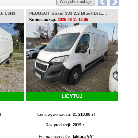
Wszystkie aukcje
Di L3H3,
PEUGEOT Boxer 333 2.2 BlueHDi L...,
FIAT D
PZ408UU
WE8V
Koniec aukcji:
2026-08-11 12:06
Koniec 
LICYTUJ
ł
Cena wywoławcza:
21 210,00 zł
Cen
Rok produkcji:
2019 r.
T
Forma sprzedaży:
faktura VAT
Fo