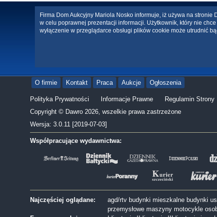
Firma Dom Aukcyjny Mariola Nosko informuje, iż używa na stronie Da
w celu poprawnej prezentacji informacji. Użytkownik, który nie ch
wyłączenie w przeglądarce obsługi plików cookie może utrudnić bą
O firmie
Kontakt
Praca
Aukcje
Ogłoszenia
Polityka Prywatności
Informacje Prawne
Regulamin Strony
Copyright © Dawro 2026, wszelkie prawa zastrzeżone
Wersja: 3.0.11 [2019-07-03]
Współpracujące wydawnictwa:
Najczęściej oglądane:
agd/rtv
budynki mieszkalne
budynki u
przemysłowe
maszyny
motocykle
oso