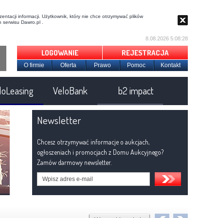
entacji informacji. Użytkownik, który nie chce otrzymywać plików
 serwisu Dawro.pl .
8.08.2026 5:08:29
LOGOWANIE
REJESTRACJA
O firmie
Oferta
Prawo
Pomoc
Kontakt
loLeasing
VeloBank
b2 impact
Newsletter
Chcesz otrzymywać informacje o aukcjach,
ogłoszeniach i promocjach z Domu Aukcyjnego?
Zamów darmowy newsletter.