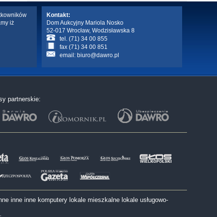
ytkowników
Kontakt:
amy iż
Dom Aukcyjny Mariola Nosko
52-017 Wrocław, Wodzisławska 8
tel. (71) 34 00 855
fax (71) 34 00 851
email:
biuro@dawro.pl
sy partnerskie:
nne
inne
inne
komputery
lokale mieszkalne
lokale usługowo-