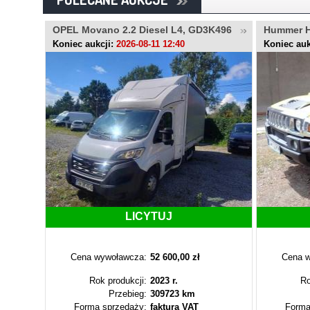
 SK282YN
OPEL Movano 2.2 Diesel L4, GD3K496
Hummer 
Koniec aukcji:
2026-08-11 12:40
Koniec auk
LICYTUJ
Cena wywoławcza:
52 600,00 zł
Cena w
Rok produkcji:
2023 r.
Ro
Przebieg:
309723 km
Forma sprzedaży:
faktura VAT
Forma