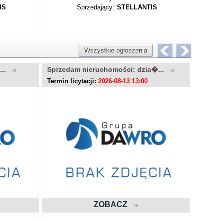
IS
Sprzedający:
STELLANTIS
Wszystkie ogłoszenia
u...
Sprzedam nieruchomości: dzia�...
Sprzed
Termin licytacji:
2026-08-13 13:00
Termin l
ZOBACZ