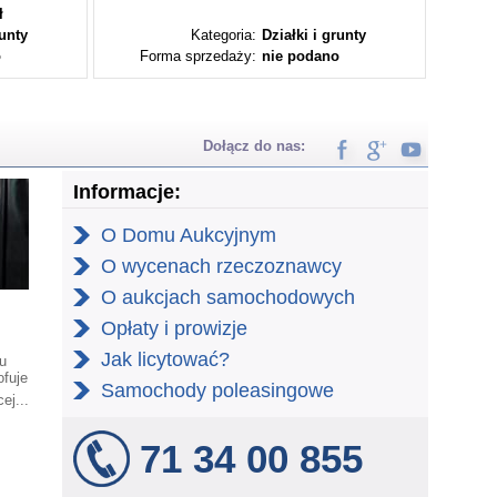
ł
runty
Kategoria:
Działki i grunty
o
Forma sprzedaży:
nie podano
Fo
Dołącz do nas:
Informacje:
O Domu Aukcyjnym
O wycenach rzeczoznawcy
O aukcjach samochodowych
Opłaty i prowizje
Jak licytować?
u
ofuje
Samochody poleasingowe
ego
ej...
71 34 00 855