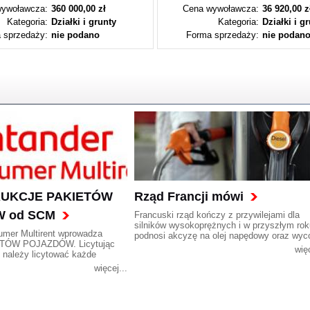
ywoławcza:
360 000,00 zł
Cena wywoławcza:
36 920,00 z
Kategoria:
Działki i grunty
Kategoria:
Działki i g
 sprzedaży:
nie podano
Forma sprzedaży:
nie podan
 AUKCJE PAKIETÓW
Rząd Francji mówi
 od SCM
Francuski rząd kończy z przywilejami dla
silników wysokoprężnych i w przyszłym rok
umer Multirent wprowadza
podnosi akcyzę na olej napędowy oraz wyc
TÓW POJAZDÓW. Licytując
bonusy preferujące zakup samochodów z t
więc
, należy licytować każde
typu silnikami. Citroen, Peugeot i Renault
z pakietu.
protestują.
więcej...