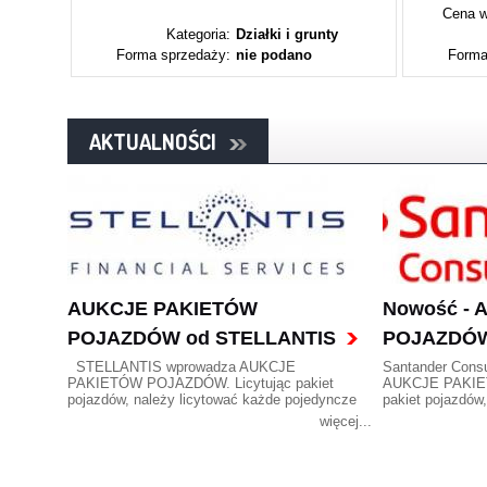
Cena w
ty
Kategoria:
Działki i grunty
Forma sprzedaży:
nie podano
Forma
AKTUALNOŚCI
AUKCJE PAKIETÓW
Nowość -
POJAZDÓW od STELLANTIS
POJAZDÓW
STELLANTIS wprowadza AUKCJE
Santander Cons
PAKIETÓW POJAZDÓW. Licytując pakiet
AUKCJE PAKIE
pojazdów, należy licytować każde pojedyncze
pakiet pojazdów
auto z pakietu.
pojedyncze auto 
więcej...