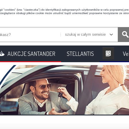
i "cookies" (tzw. "ciasteczka") do identyfikacji zalogowanych użytkowników w celu poprawnej prez
przeglądarce obsługi plików cookie może utrudnić bądź uniemożliwić poprawne korzystanie ze stron
szukaj w całym serwisie
AUKCJE SANTANDER
STELLANTIS
Ve