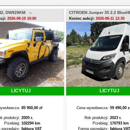
H2, DW929KM
CITROEN Jumper 35 2.2 BlueH
LU446RR
cji:
2026-08-10 10:00
Koniec aukcji:
2026-08-11 12:30
LICYTUJ
LICYTUJ
ywoławcza:
85 900,00 zł
Cena wywoławcza:
59 490,00 z
k produkcji:
2005 r.
Rok produkcji:
2023 r.
Przebieg:
102294 km
Przebieg:
170793 km
 sprzedaży:
faktura VAT
Forma sprzedaży:
faktura VA