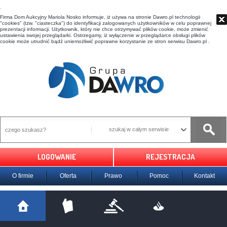
t
Firma Dom Aukcyjny Mariola Nosko informuje, iż używa na stronie Dawro.pl technologii
"cookies" (tzw. "ciasteczka") do identyfikacji zalogowanych użytkowników w celu poprawnej
prezentacji informacji. Użytkownik, który nie chce otrzymywać plików cookie, może zmienić
ustawienia swojej przeglądarki. Ostrzegamy, iż wyłączenie w przeglądarce obsługi plików
cookie może utrudnić bądź uniemożliwić poprawne korzystanie ze stron serwisu Dawro.pl .
szukaj w całym serwisie
LOGOWANIE
REJESTRACJA
O firmie
Oferta
Prawo
Pomoc
Kontakt