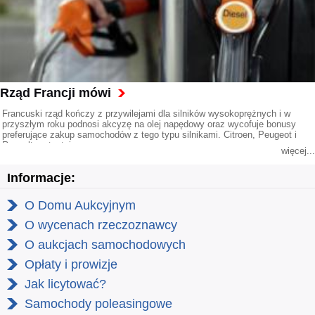
Rząd Francji mówi
Francuski rząd kończy z przywilejami dla silników wysokoprężnych i w
przyszłym roku podnosi akcyzę na olej napędowy oraz wycofuje bonusy
preferujące zakup samochodów z tego typu silnikami. Citroen, Peugeot i
Renault protestują.
więcej...
Informacje:
O Domu Aukcyjnym
O wycenach rzeczoznawcy
O aukcjach samochodowych
Opłaty i prowizje
Jak licytować?
Samochody poleasingowe