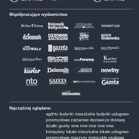
Współpracujące wydawnictwa:
Najczęściej oglądane:
agd/rtv
budynki mieszkalne
budynki usługowo-
przemysłowe
ciężarowe
dostawcze
dostawy
działki
grunty orne
inne
inne
inne
inne
komputery
lokale mieszkalne
lokale usługowo-
przemysłowe
maszyny
motocykle
osobowe