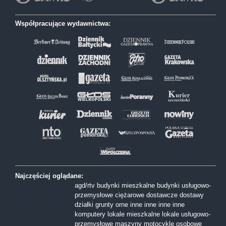
Współpracujące wydawnictwa:
Najczęściej oglądane:
agd/rtv
budynki mieszkalne
budynki usługowo-
przemysłowe
ciężarowe
dostawcze
dostawy
działki
grunty orne
inne
inne
inne
inne
komputery
lokale mieszkalne
lokale usługowo-
przemysłowe
maszyny
motocykle
osobowe