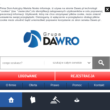
t
Firma Dom Aukcyjny Mariola Nosko informuje, iż używa na stronie Dawro.pl technologii
"cookies" (tzw. "ciasteczka") do identyfikacji zalogowanych użytkowników w celu poprawnej
prezentacji informacji. Użytkownik, który nie chce otrzymywać plików cookie, może zmienić
ustawienia swojej przeglądarki. Ostrzegamy, iż wyłączenie w przeglądarce obsługi plików
cookie może utrudnić bądź uniemożliwić poprawne korzystanie ze stron serwisu Dawro.pl .
szukaj w całym serwisie
LOGOWANIE
REJESTRACJA
O firmie
Oferta
Prawo
Pomoc
Kontakt