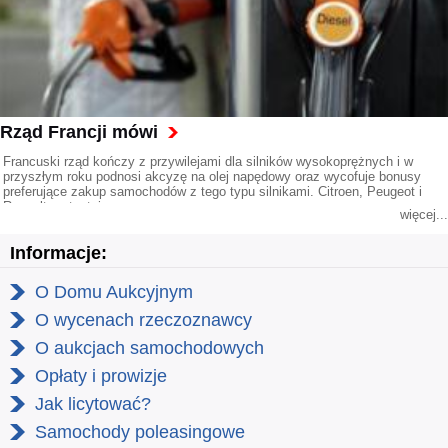
Rząd Francji mówi
Francuski rząd kończy z przywilejami dla silników wysokoprężnych i w
przyszłym roku podnosi akcyzę na olej napędowy oraz wycofuje bonusy
preferujące zakup samochodów z tego typu silnikami. Citroen, Peugeot i
Renault protestują.
więcej...
Informacje:
O Domu Aukcyjnym
O wycenach rzeczoznawcy
O aukcjach samochodowych
Opłaty i prowizje
Jak licytować?
Samochody poleasingowe