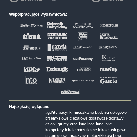
Współpracujące wydawnictwa:
Najczęściej oglądane:
agd/rtv
budynki mieszkalne
budynki usługowo-
przemysłowe
ciężarowe
dostawcze
dostawy
działki
grunty orne
inne
inne
inne
inne
komputery
lokale mieszkalne
lokale usługowo-
przemysłowe
maszyny
motocykle
osobowe