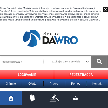
t
Firma Dom Aukcyjny Mariola Nosko informuje, iż używa na stronie Dawro.pl technologii
"cookies" (tzw. "ciasteczka") do identyfikacji zalogowanych użytkowników w celu poprawnej
prezentacji informacji. Użytkownik, który nie chce otrzymywać plików cookie, może zmienić
ustawienia swojej przeglądarki. Ostrzegamy, iż wyłączenie w przeglądarce obsługi plików
cookie może utrudnić bądź uniemożliwić poprawne korzystanie ze stron serwisu Dawro.pl .
szukaj w całym serwisie
LOGOWANIE
REJESTRACJA
O firmie
Oferta
Prawo
Pomoc
Kontakt