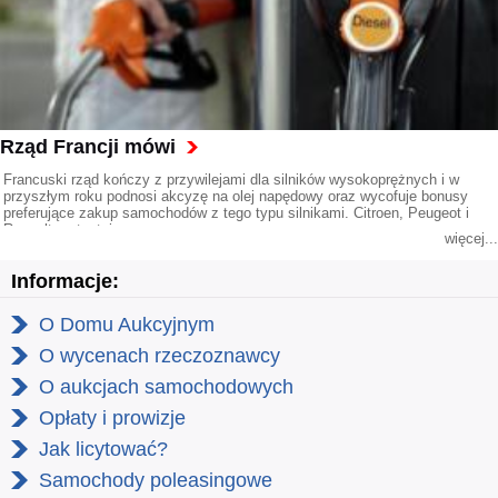
Rząd Francji mówi
Francuski rząd kończy z przywilejami dla silników wysokoprężnych i w
przyszłym roku podnosi akcyzę na olej napędowy oraz wycofuje bonusy
preferujące zakup samochodów z tego typu silnikami. Citroen, Peugeot i
Renault protestują.
więcej...
Informacje:
O Domu Aukcyjnym
O wycenach rzeczoznawcy
O aukcjach samochodowych
Opłaty i prowizje
Jak licytować?
Samochody poleasingowe