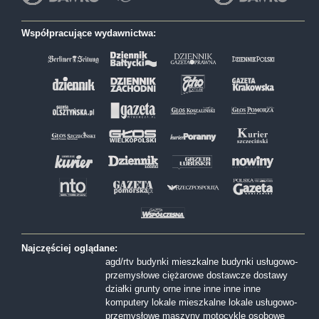
Współpracujące wydawnictwa:
Najczęściej oglądane:
agd/rtv
budynki mieszkalne
budynki usługowo-
przemysłowe
ciężarowe
dostawcze
dostawy
działki
grunty orne
inne
inne
inne
inne
komputery
lokale mieszkalne
lokale usługowo-
przemysłowe
maszyny
motocykle
osobowe