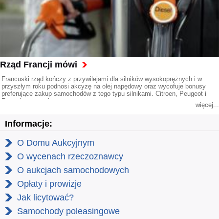
Rząd Francji mówi
Francuski rząd kończy z przywilejami dla silników wysokoprężnych i w
przyszłym roku podnosi akcyzę na olej napędowy oraz wycofuje bonusy
preferujące zakup samochodów z tego typu silnikami. Citroen, Peugeot i
Renault protestują.
więcej...
Informacje:
O Domu Aukcyjnym
O wycenach rzeczoznawcy
O aukcjach samochodowych
Opłaty i prowizje
Jak licytować?
Samochody poleasingowe