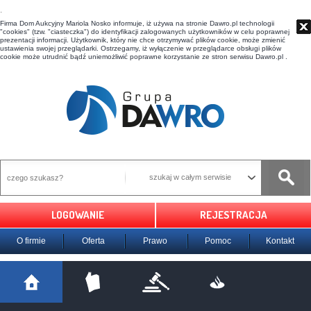
t
Firma Dom Aukcyjny Mariola Nosko informuje, iż używa na stronie Dawro.pl technologii
"cookies" (tzw. "ciasteczka") do identyfikacji zalogowanych użytkowników w celu poprawnej
prezentacji informacji. Użytkownik, który nie chce otrzymywać plików cookie, może zmienić
ustawienia swojej przeglądarki. Ostrzegamy, iż wyłączenie w przeglądarce obsługi plików
cookie może utrudnić bądź uniemożliwić poprawne korzystanie ze stron serwisu Dawro.pl .
szukaj w całym serwisie
LOGOWANIE
REJESTRACJA
O firmie
Oferta
Prawo
Pomoc
Kontakt